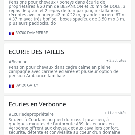
Pensions pour chevaux / poneys dans écurie de
propriétaires à 20 mn de BESANCON et 20 mn de DOLE, 3
repas de grain et 2 repas de foin par jour, installations
récentes avec manège 42 m X 22 m, grande carrière 67 m
X 37 m avec très bon sol, boxes spacieux de 3,50 m x 3 m,
plusieurs paddocks, do
39700
DAMPIERRE
ECURIE DES TAILLIS
+ 2 activités
#Bivouac
Pension pour chevaux dans cadre calme en pleine
campagne avec carriere eclairée et plusieur option de
pension Ambiance familiale
39120
GATEY
Ecuries en Verbonne
+ 11 activités
#Ecuriedepropriétaire
Situées à Courlans au pied du massif jurassien, à
quelques minutes de l'autoroute A39, les écuries en
Verbonne offrent aux chevaux et aux cavaliers confort,
sécurité, détente et convivialité au coeur d'un domaine