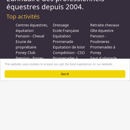
équestres depuis 2004.
Top activités
Centres équestres,
Dressage
Retraite chevaux
équitation
Ecole Française
Gîte équestre
Pension - Cheval
Equitation
Pension -
Ecurie de
Promenade
Poulinieres
propriétaire
Equitation de loisir
Promenades à
Poney Club
Compétition - CSO
Poney
Pension - Poney
Promenades à
Saut d obstacle
Débourrage
Cheval
Relais étape
This website uses cookies to ensure you get the best experience on our website.
Elevage
Galops - Equitation
Plus d'infos
Got it!
Professionnel équestre, Inscrivez-vous !
Nous contacter
A propos
Conditions générales d'utilisation
Groupe équitation sur
LinkedIn
Notre page
Facebook