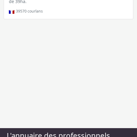
de 39ha.
39570
courlans
L'annuaire des professionnels