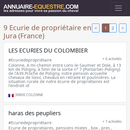
9 Ecurie de propriétaire en
<
1
2
>
Jura (France)
LES ECURIES DU COLOMBIER
+ 6 activités
#Ecuriedepropriétaire
Colonne, A mi-chemin entre Lons-le-Saumier et Dole, à 13
km de Poligny, à 5mn de la sortie n° 7 (Pontarlier-Poligny)
de l'A39.Proche de Poligny, notre pension accueille
chevaux de loisir, chevaux en retraite et poulinières. La
situation rurale de notre écurie de propriétaires est
l'endroit id
39800
COLONNE
haras des peupliers
+ 7 activités
#Ecuriedepropriétaire
Ecurie de proprietaires, pensions mixtes , box , pres ,