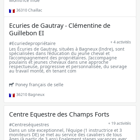
Monitrice indé
36310
Chaillac
Ecuries de Gautray - Clémentine de
Guillebon EI
+ 4 activités
#Ecuriedepropriétaire
Les Écuries de Gautray, situées à Bagneux (Indre), sont
spécialisées dans l’éducation du jeune cheval et
l’accompagnement des propriétaires. J’accompagne
poulains et jeunes chevaux dans une approche
respectueuse, progressive et personnalisée, du sevrage
au travail monté, en tenant com
Poney français de selle
36210
Bagneux
Centre Equestre des Champs Forts
+ 19 activités
#Centreséquestres
Dans un site exceptionnel, l'équipe (1 instructrice et 3
moniteurs DE) se met au service des cavaliers de tous
âges (à partir de 3 ans) Egalement stages vacances avec