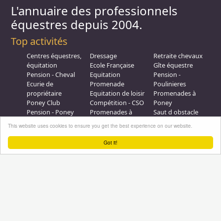
L'annuaire des professionnels
équestres depuis 2004.
Top activités
Centres équestres,
Dressage
Retraite chevaux
équitation
Ecole Française
Gîte équestre
Pension - Cheval
Equitation
Pension -
Ecurie de
Promenade
Poulinieres
propriétaire
Equitation de loisir
Promenades à
Poney Club
Compétition - CSO
Poney
Pension - Poney
Promenades à
Saut d obstacle
Débourrage
Cheval
Relais étape
This website uses cookies to ensure you get the best experience on our website.
Elevage
Galops - Equitation
Plus d'infos
Got it!
Professionnel équestre, Inscrivez-vous !
Nous contacter
A propos
Conditions générales d'utilisation
Groupe équitation sur
LinkedIn
Notre page
Facebook