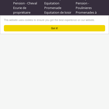
Pension - Cheval
Equitation
Pension -
Ecurie de
Promenade
Poulinieres
propriétaire
Equitation de loisir
Promenades à
Poney Club
Compétition - CSO
Poney
This website uses cookies to ensure you get the best experience on our website.
Pension - Poney
Promenades à
Saut d obstacle
Débourrage
Cheval
Relais étape
Got it!
Elevage
Galops - Equitation
Plus d'infos
Professionnel équestre, Inscrivez-vous !
Nous contacter
A propos
Conditions générales d'utilisation
Groupe équitation sur
LinkedIn
Notre page
Facebook
Annuaire-equestre.com est un service édité par
HUMBRAIN
Page
générée en 64,10938 s. (#annuaire/france/etablissements
Tous droits réservés © 2004 - 2026
No Result
Website Carbon