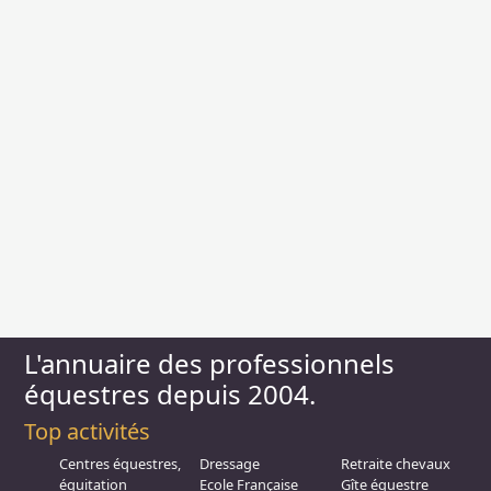
L'annuaire des professionnels
équestres depuis 2004.
Top activités
Centres équestres,
Dressage
Retraite chevaux
équitation
Ecole Française
Gîte équestre