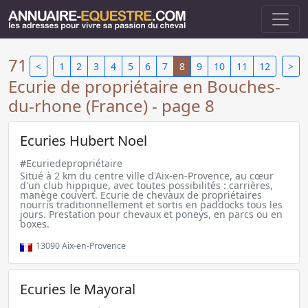
71
<
1
2
3
4
5
6
7
8
9
10
11
12
>
Ecurie de propriétaire en Bouches-
du-rhone (France) - page 8
Ecuries Hubert Noel
#Ecuriedepropriétaire
Situé à 2 km du centre ville d'Aix-en-Provence, au cœur
d'un club hippique, avec toutes possibilités : carrières,
manège couvert. Ecurie de chevaux de propriétaires
nourris traditionnellement et sortis en paddocks tous les
jours. Prestation pour chevaux et poneys, en parcs ou en
boxes.
13090
Aix-en-Provence
Ecuries le Mayoral