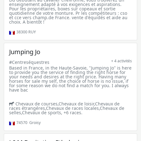
enseignement adapté à vos exigences et aspirations.
Pour les propriétaires, boxes sur copeaux et sortie
quotidienne de votre monture. Pr les compétiteurs : cso
et cce vers champ.de France. vente d'équidés et aide au
choix. A bientôt !
38300
RUY
Jumping Jo
+ 4 activités
#Centreséquestres
Based in France, in the Haute-Savoie, "Jumping Jo" is here
to provide you the service of finding the right horse for
your needs and desires at the right price. Having many
horses for sale my self, the choice of horse is no issue, if
for some reason we do not find a match for you. I always
have bac
Chevaux de courses,Chevaux de loisir,Chevaux de
races étrangéres,Chevaux de races locales,Chevaux de
selles,Chevaux de sports, +6 races.
74570
Groisy