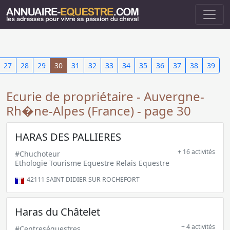
27
28
29
30
31
32
33
34
35
36
37
38
39
Ecurie de propriétaire - Auvergne-
Rh�ne-Alpes (France) - page 30
HARAS DES PALLIERES
+ 16 activités
#Chuchoteur
Ethologie Tourisme Equestre Relais Equestre
42111
SAINT DIDIER SUR ROCHEFORT
Haras du Châtelet
+ 4 activités
#Centreséquestres