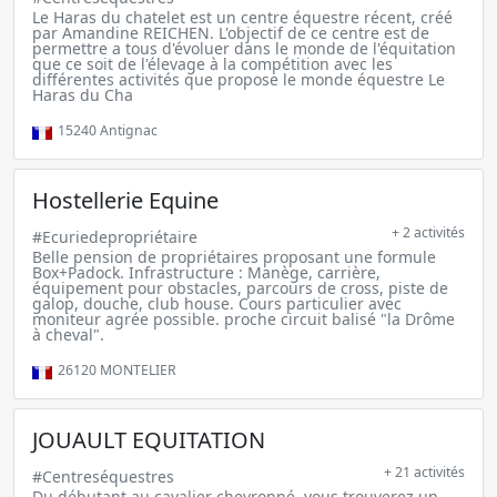
Le Haras du chatelet est un centre équestre récent, créé
par Amandine REICHEN. L'objectif de ce centre est de
permettre a tous d'évoluer dans le monde de l'équitation
que ce soit de l'élevage à la compétition avec les
différentes activités que propose le monde équestre Le
Haras du Cha
15240
Antignac
Hostellerie Equine
+ 2 activités
#Ecuriedepropriétaire
Belle pension de propriétaires proposant une formule
Box+Padock. Infrastructure : Manège, carrière,
équipement pour obstacles, parcours de cross, piste de
galop, douche, club house. Cours particulier avec
moniteur agrée possible. proche circuit balisé "la Drôme
à cheval".
26120
MONTELIER
JOUAULT EQUITATION
+ 21 activités
#Centreséquestres
Du débutant au cavalier chevronné, vous trouverez un