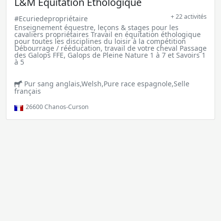
L&M Equitation Ethologique
+ 22 activités
#Ecuriedepropriétaire
Enseignement équestre, leçons & stages pour les
cavaliers propriétaires Travail en équitation éthologique
pour toutes les disciplines du loisir à la compétition
Débourrage / rééducation, travail de votre cheval Passage
des Galops FFE, Galops de Pleine Nature 1 à 7 et Savoirs 1
à 5
Pur sang anglais,Welsh,Pure race espagnole,Selle
français
26600
Chanos-Curson