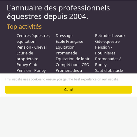
L'annuaire des professionnels
équestres depuis 2004.
Top activités
Centres équestres,
Dressage
Retraite chevaux
équitation
Ecole Française
Gîte équestre
Pension - Cheval
Equitation
Pension -
Ecurie de
Promenade
Poulinieres
propriétaire
Equitation de loisir
Promenades à
Poney Club
Compétition - CSO
Poney
Pension - Poney
Promenades à
Saut d obstacle
Débourrage
Cheval
Relais étape
This website uses cookies to ensure you get the best experience on our website.
Elevage
Galops - Equitation
Plus d'infos
Got it!
Professionnel équestre, Inscrivez-vous !
Nous contacter
A propos
Conditions générales d'utilisation
Groupe équitation sur
LinkedIn
Notre page
Facebook