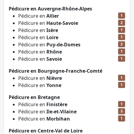
Pédicure en Auvergne-Rhône-Alpes
Pédicure en
Allier
1
Pédicure en
Haute-Savoie
2
Pédicure en
Isère
1
Pédicure en
Loire
1
Pédicure en
Puy-de-Domes
2
Pédicure en
Rhône
1
Pédicure en
Savoie
1
Pédicure en Bourgogne-Franche-Comté
Pédicure en
Nièvre
1
Pédicure en
Yonne
1
Pédicure en Bretagne
Pédicure en
Finistère
1
Pédicure en
Ile-et-Vilaine
3
Pédicure en
Morbihan
1
Pédicure en Centre-Val de Loire