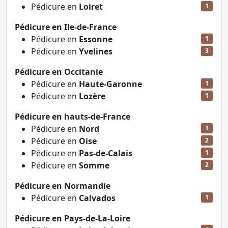
Pédicure en
Loiret
1
Pédicure en Ile-de-France
Pédicure en
Essonne
1
Pédicure en
Yvelines
3
Pédicure en Occitanie
Pédicure en
Haute-Garonne
1
Pédicure en
Lozère
1
Pédicure en hauts-de-France
Pédicure en
Nord
1
Pédicure en
Oise
2
Pédicure en
Pas-de-Calais
1
Pédicure en
Somme
2
Pédicure en Normandie
Pédicure en
Calvados
1
Pédicure en Pays-de-La-Loire