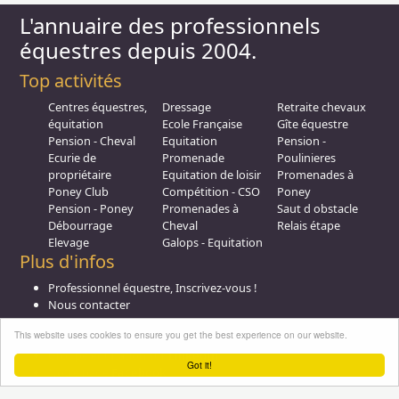
L'annuaire des professionnels
équestres depuis 2004.
Top activités
Centres équestres,
Dressage
Retraite chevaux
équitation
Ecole Française
Gîte équestre
Pension - Cheval
Equitation
Pension -
Ecurie de
Promenade
Poulinieres
propriétaire
Equitation de loisir
Promenades à
Poney Club
Compétition - CSO
Poney
Pension - Poney
Promenades à
Saut d obstacle
Débourrage
Cheval
Relais étape
Elevage
Galops - Equitation
Plus d'infos
Professionnel équestre, Inscrivez-vous !
Nous contacter
A propos
This website uses cookies to ensure you get the best experience on our website.
Conditions générales d'utilisation
Groupe équitation sur
LinkedIn
Got it!
Notre page
Facebook